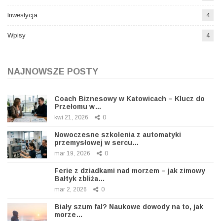
Inwestycja
4
Wpisy
4
NAJNOWSZE POSTY
Coach Biznesowy w Katowicach – Klucz do
Przełomu w…
kwi 21, 2026
0
Nowoczesne szkolenia z automatyki
przemysłowej w sercu…
mar 19, 2026
0
Ferie z dziadkami nad morzem – jak zimowy
Bałtyk zbliża…
mar 2, 2026
0
Biały szum fal? Naukowe dowody na to, jak
morze…