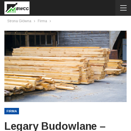
Strona Główna
Firma
FIRMA
Legary Budowlane –