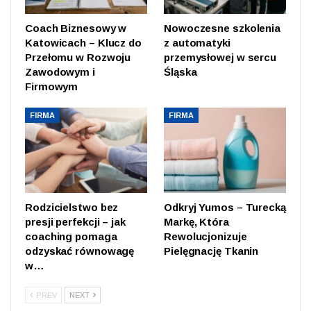
Coach Biznesowy w
Nowoczesne szkolenia
Katowicach – Klucz do
z automatyki
Przełomu w Rozwoju
przemysłowej w sercu
Zawodowym i
Śląska
Firmowym
FIRMA
FIRMA
Rodzicielstwo bez
Odkryj Yumos – Turecką
presji perfekcji – jak
Markę, Która
coaching pomaga
Rewolucjonizuje
odzyskać równowagę
Pielęgnację Tkanin
w…
PREV
NEXT