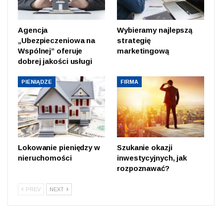
Agencja
Wybieramy najlepszą
„Ubezpieczeniowa na
strategię
Wspólnej” oferuje
marketingową
dobrej jakości usługi
PIENIĄDZE
FIRMA
Lokowanie pieniędzy w
Szukanie okazji
nieruchomości
inwestycyjnych, jak
rozpoznawać?
PREV
NEXT