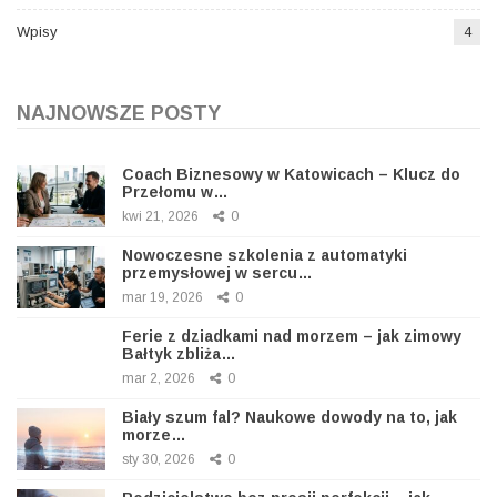
Wpisy
4
NAJNOWSZE POSTY
Coach Biznesowy w Katowicach – Klucz do
Przełomu w…
kwi 21, 2026
0
Nowoczesne szkolenia z automatyki
przemysłowej w sercu…
mar 19, 2026
0
Ferie z dziadkami nad morzem – jak zimowy
Bałtyk zbliża…
mar 2, 2026
0
Biały szum fal? Naukowe dowody na to, jak
morze…
sty 30, 2026
0