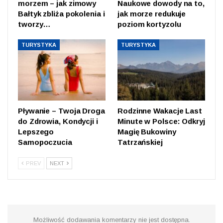
morzem – jak zimowy
Naukowe dowody na to,
Bałtyk zbliża pokolenia i
jak morze redukuje
tworzy…
poziom kortyzolu
TURYSTYKA
TURYSTYKA
Pływanie – Twoja Droga
Rodzinne Wakacje Last
do Zdrowia, Kondycji i
Minute w Polsce: Odkryj
Lepszego
Magię Bukowiny
Samopoczucia
Tatrzańskiej
PREV
NEXT
Możliwość dodawania komentarzy nie jest dostępna.