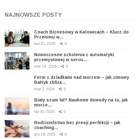
NAJNOWSZE POSTY
Coach Biznesowy w Katowicach – Klucz do
Przełomu w…
kwi 21, 2026
0
Nowoczesne szkolenia z automatyki
przemysłowej w sercu…
mar 19, 2026
0
Ferie z dziadkami nad morzem – jak zimowy
Bałtyk zbliża…
mar 2, 2026
0
Biały szum fal? Naukowe dowody na to, jak
morze…
sty 30, 2026
0
Rodzicielstwo bez presji perfekcji – jak
coaching…
gru 18, 2025
0