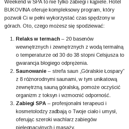
Weekend w SPA to nie tylko zabiegi i kąpiele. Hotel
BUKOVINA oferuje kompleksowy program, który
pozwoli Ci w pełni wykorzystać czas spędzony w
górach. Oto, czego możesz się spodziewać:
Relaks w termach
– 20 basenów
wewnętrznych i zewnętrznych z wodą termalną
o temperaturze od 30 do 38 stopni Celsjusza to
gwarancja błogiego odprężenia.
Saunowanie
– strefa saun „Góralskie Łospary”
z 8 różnorodnymi saunami, w tym unikatową
zewnętrzną sauną góralską, pomoże oczyścić
organizm z toksyn i wzmocnić odporność.
Zabiegi SPA
– profesjonalni terapeuci i
kosmetolodzy zadbają o Twoje ciało i umysł,
oferując szeroki wachlarz zabiegów
pielęgnacyjnych i masaży.