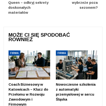
Queen – odkryj sekrety
wybrzeże poza
doskonałych
sezonem?
materiałów
MOŻE CI SIĘ SPODOBAĆ
RÓWNIEŻ
FIRMA
FIRMA
Coach Biznesowy w
Nowoczesne szkolenia
Katowicach – Klucz do
z automatyki
Przełomu w Rozwoju
przemysłowej w sercu
Zawodowym i
Śląska
Firmowym