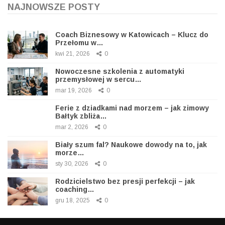
NAJNOWSZE POSTY
Coach Biznesowy w Katowicach – Klucz do
Przełomu w…
kwi 21, 2026
0
Nowoczesne szkolenia z automatyki
przemysłowej w sercu…
mar 19, 2026
0
Ferie z dziadkami nad morzem – jak zimowy
Bałtyk zbliża…
mar 2, 2026
0
Biały szum fal? Naukowe dowody na to, jak
morze…
sty 30, 2026
0
Rodzicielstwo bez presji perfekcji – jak
coaching…
gru 18, 2025
0